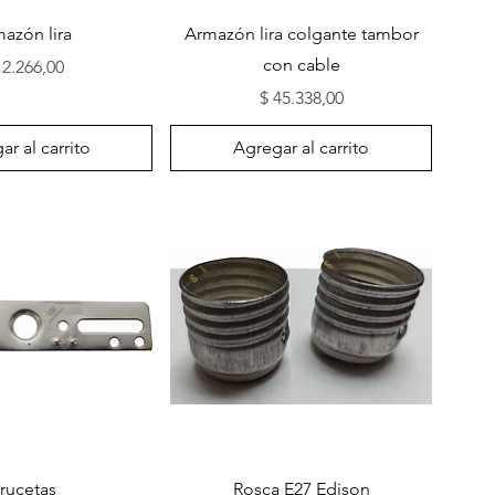
sta rápida
Vista rápida
azón lira
Armazón lira colgante tambor
con cable
ecio
12.266,00
Precio
$ 45.338,00
r al carrito
Agregar al carrito
sta rápida
Vista rápida
rucetas
Rosca E27 Edison