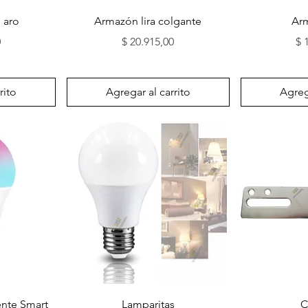
Vista rápida
Vi
 aro
Armazón lira colgante
Arm
Precio
Pr
0
$ 20.915,00
$ 
rito
Agregar al carrito
Agrega
Vista rápida
Vi
ente Smart
Lamparitas
C