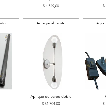
Precio
P
$ 4.549,00
$ 
0
rito
Agregar al carrito
Agrega
Vista rápida
Vi
Aplique de pared doble
Precio
P
$ 31.704,00
$ 