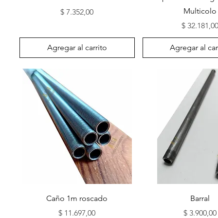
Multicolo
Precio
$ 7.352,00
Precio
$ 32.181,0
Agregar al carrito
Agregar al car
Vista rápida
Vista rápida
Caño 1m roscado
Barral
Precio
Precio
$ 11.697,00
$ 3.900,00