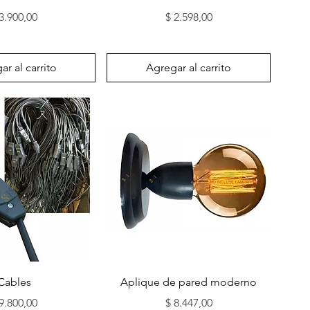
recio
Precio
3.900,00
$ 2.598,00
r al carrito
Agregar al carrito
sta rápida
Vista rápida
Cables
Aplique de pared moderno
recio
Precio
9.800,00
$ 8.447,00