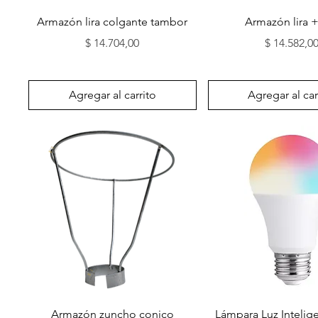
Vista rápida
Vista rápida
Armazón lira colgante tambor
Armazón lira +
Precio
Precio
$ 14.704,00
$ 14.582,0
Agregar al carrito
Agregar al car
Vista rápida
Vista rápida
Armazón zuncho conico
Lámpara Luz Intelig