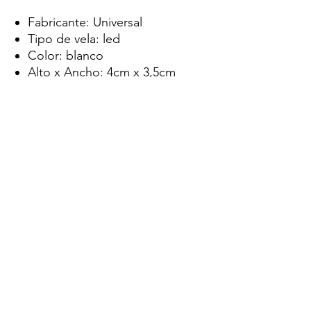
Fabricante: Universal
Tipo de vela: led
Color: blanco
Alto x Ancho: 4cm x 3,5cm
Diámetro: 3,5cm
Material
: Plástico
SISIOPORTUNIDADES
Iluminacion
sisioportunidades@gmail.com
1144387545