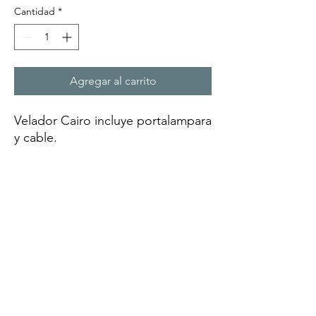
Cantidad
*
Agregar al carrito
Velador Cairo incluye portalampara
y cable.
Podes combinarlo con mas de 10
pantallas distintas con distintos
colores. solicitala luego por
mensajeria.
SISIOPORTUNIDADES