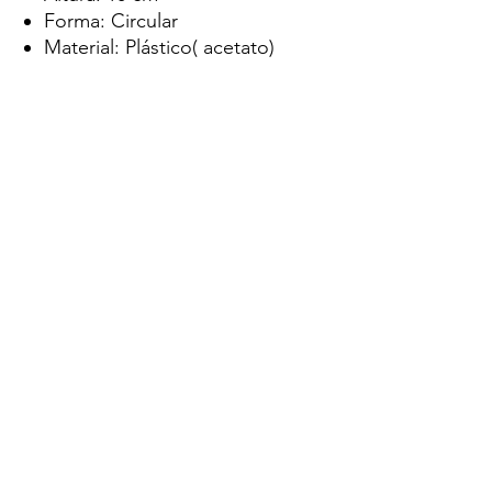
Forma
: Circular
Material
: Plástico( acetato)
SISIOPORTUNIDADES
Iluminacion
sisioportunidades@gmail.com
1144387545
SISIOPORTUNIDADES desde 2002