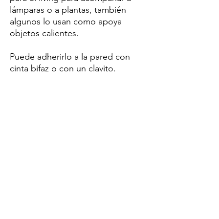
lámparas o a plantas, también
algunos lo usan como apoya
objetos calientes.
Puede adherirlo a la pared con
cinta bifaz o con un clavito.
Encarga la tuya, hacemos envíos a
todo el país.
SISIOPORTUNIDADES
Iluminacion
sisioportunidades@gmail.com
1144387545