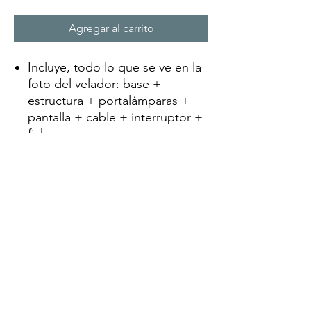
Agregar al carrito
Incluye, todo lo que se ve en la
foto del velador: base +
estructura + portalámparas +
pantalla + cable + interruptor +
ficha.
(Apto Led E27) (no incluye
lamparita)
CONEXIÓN: Directa a 220v.
SISIOPORTUNIDADES
Iluminacion